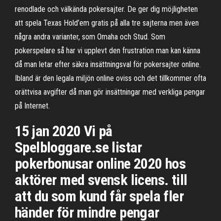
renodlade och välkända pokersajter. De ger dig möjligheten
att spela Texas Hold’em gratis på alla tre sajterna men även
några andra varianter, som Omaha och Stud. Som
pokerspelare så har vi upplevt den frustration man kan känna
då man letar efter säkra insättningsval för pokersajter online.
Ibland är den legala miljön online oviss och det tillkommer ofta
orättvisa avgifter då man gör insättningar med verkliga pengar
på Internet.
15 jan 2020 Vi på
Spelbloggare.se listar
pokerbonusar online 2020 hos
aktörer med svensk licens. till
att du som kund får spela fler
händer för mindre pengar