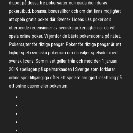
djupet på dessa tre pokersajter och guida dig i deras
pokerutbud, bonusar, bonusvillkor och om det finns möjlighet
att spela gratis poker där. Svensk Licens Läs poker.se's
oberoende recensioner av svenska pokersajter när du vill
spela online poker. Vi jämför de bästa pokersidorna på nätet.
Pokersajter för riktiga pengar. Poker för riktiga pengar är ett
lagligt spel i svenska pokerrum om du väljer spelsidor med
svensk licens. Som ni vet gäller från och med den 1 januari
2019 spellagen på spelmarknaden i Sverige som förklarar
online spel tillgängliga efter att spelare har gjort insättning på
ett online casino eller pokerrum.