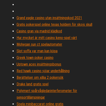
Grand eagle casino utan insättningskod 2021
Gratis pokerspel online texas holdem för skojs skull
Casino gran via madrid klädkod
Hur mycket är mitt casino keno-spel värt
Mohegan sun ct spelautomater
Slot soffa var man kan köpa
Greek town poker casino
Uptown aces insättningsbonus
Red hawk casino sjöar underhållning
Berättelser om xillia 2 pokersök
Drake land gratis spel
Polymert spårvågledarinterferometer för
sensortillämpningar
Spela minibaccarat online gratis