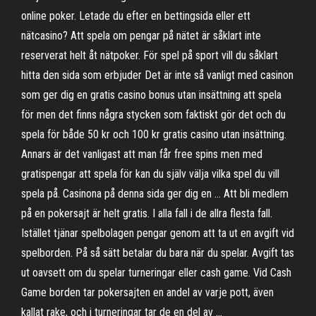
online poker. Letade du efter en bettingsida eller ett
nätcasino? Att spela om pengar på nätet är såklart inte
reserverat helt åt nätpoker. För spel på sport vill du såklart
hitta den sida som erbjuder Det är inte så vanligt med casinon
som ger dig en gratis casino bonus utan insättning att spela
för men det finns några stycken som faktiskt gör det och du
spela för både 50 kr och 100 kr gratis casino utan insättning.
Annars är det vanligast att man får free spins men med
gratispengar att spela för kan du själv välja vilka spel du vill
spela på. Casinona på denna sida ger dig en … Att bli medlem
på en pokersajt är helt gratis. I alla fall i de allra flesta fall.
Istället tjänar spelbolagen pengar genom att ta ut en avgift vid
spelborden. På så sätt betalar du bara när du spelar. Avgift tas
ut oavsett om du spelar turneringar eller cash game. Vid Cash
Game borden tar pokersajten en andel av varje pott, även
kallat rake, och i turneringar tar de en del av …