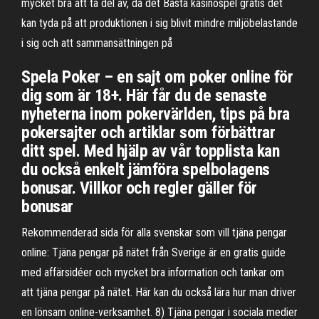
mycket bra att ta del av, då det Bästa kasinospel gratis det
kan tyda på att produktionen i sig blivit mindre miljöbelastande
i sig och att sammansättningen på
Spela Poker – en sajt om poker online för
dig som är 18+. Här får du de senaste
nyheterna inom pokervärlden, tips på bra
pokersajter och artiklar som förbättrar
ditt spel. Med hjälp av vår topplista kan
du också enkelt jämföra spelbolagens
bonusar. Villkor och regler gäller för
bonusar
Rekommenderad sida för alla svenskar som vill tjäna pengar
online: Tjäna pengar på nätet från Sverige är en gratis guide
med affärsidéer och mycket bra information och tankar om
att tjäna pengar på nätet. Här kan du också lära hur man driver
en lönsam online-verksamhet. 8) Tjäna pengar i sociala medier