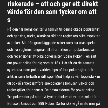
riskerade – att och ger ett direkt
värde för den som tycker om att
s
På den här hemsidan tar vi hänsyn till denna ökade popularitet
och ger tips, tricks, allmänna råd och regler om olika aspekter
av poker. Allt från grundläggande saker som hur man spelar
och hur reglerna fungerar, till information om pokerbonusar
och recensioner av olika pokersajter. Spela Poker – en sajt
om poker online för dig som är 18+. Här får du de senaste
nyheterna inom pokervärlden, tips på bra pokersajter och
artiklar som förbättrar ditt spel. Med hjälp av vår topplista kan
du också enkelt jämföra spelbolagens bonusar. Villkor och
regler gäller för bonusar De bästa sidorna för poker online.
Tre pokersidor på nätet vi tycker sticker ut extra mycket är
Betsson, Unibet och 888 Poker. Därför ska vi gå in lite mer på