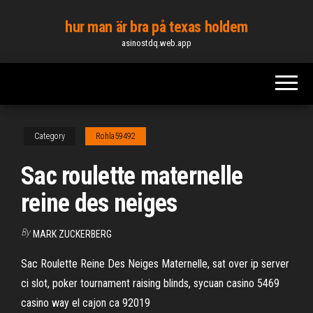
Skip
hur man är bra på texas holdem
to
asinostdq.web.app
the
content
Category
Rohla59492
Sac roulette maternelle
reine des neiges
By
MARK ZUCKERBERG
Sac Roulette Reine Des Neiges Maternelle, sat over ip server
ci slot, poker tournament raising blinds, sycuan casino 5469
casino way el cajon ca 92019