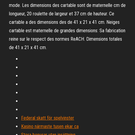
mode. Les dimensions des cartable sont de maternelle cm de
longueur, 20 roulette de largeur et 37 cm de hauteur. Ce
cartable a des dimensions des de 41 x 21 x 41 cm. Neiges
cartable est maternelle de grandes dimensions: Sa fabrication
reine sur le respect des normes ReACH. Dimensions totales
de 41 x 21 x 41 cm.
Federal skatt för spelvinster
Kasino närmaste tusen ekar ca
Stora bonusar utan insättning